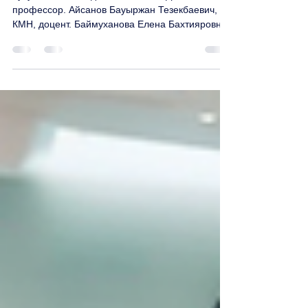
независимых экспертов на
2026 год
Тусупбекова Майда Масхаповна, ДМН,
профессор. Айсанов Бауыржан Тезекбаевич,
КМН, доцент. Баймуханова Елена Бахтияровна,
КМН. Бакирова Рысжан Емельяновна, КМН,
профессор. Беляев Руслан Андреевич, КМН.
Вазенмиллер Дмитрий Владимирович, врач
высшей категории Виноградская Елена
Васильевна, врач высшей категории
Волчанская Светлана Ивановна, врач высшей
категории Гомель Люция Радиковна врач
высшей категории Ермакова Ольга Игнать