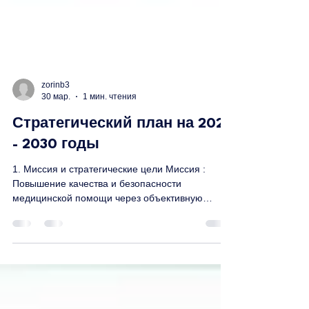
zorinb3
30 мар.
1 мин. чтения
Стратегический план на 2026
- 2030 годы
1. Миссия и стратегические цели Миссия :
Повышение качества и безопасности
медицинской помощи через объективную
независимую экспертизу и профессиональное
развитие медицинского сообщества. Цель 1 :
Расширение пула квалифицированных
экспертов и повышение их профессионального
уровня. Цель 2 : Интеграция в систему