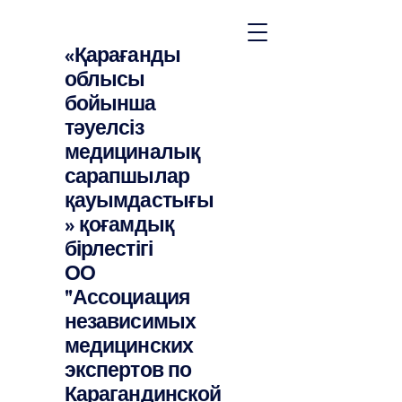
«Қарағанды
облысы
бойынша
тәуелсіз
медициналық
сарапшылар
қауымдастығы
» қоғамдық
бірлестігі
ОО
"Ассоциация
независимых
медицинских
экспертов по
Карагандинской