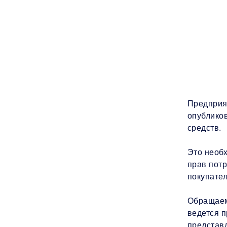
Предприя
опублико
средств.
Это необ
прав потр
покупате
Обращаем 
ведется п
представл