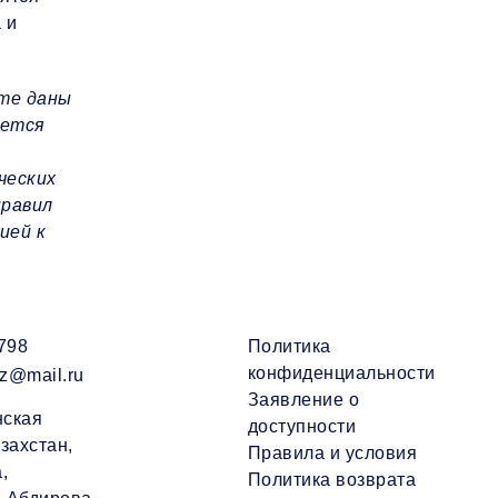
 и
нте даны
яется
ческих
правил
ией к
798
Политика
конфиденциальности
kz@mail.ru
Заявление о
нская
доступности
азахстан,
Правила и условия
,
Политика возврата