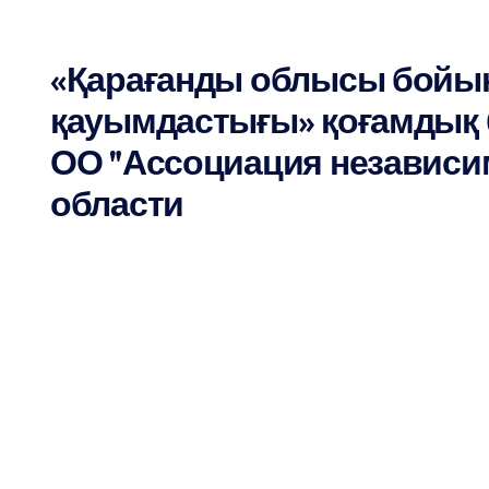
«Қарағанды облысы бойы
қауымдастығы» қоғамдық б
ОО "Ассоциация независи
области