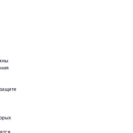
лжны
ения
 защите
торых
дятся