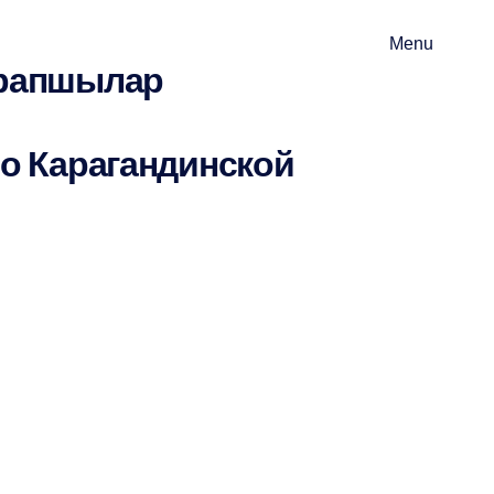
Menu
арапшылар
о Карагандинской