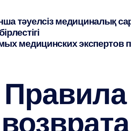
нша тәуелсіз медициналық с
ірлестігі
мых медицинских экспертов п
Правила
возврата