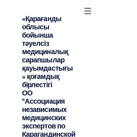
«Қарағанды
облысы
бойынша
тәуелсіз
медициналық
сарапшылар
қауымдастығы
» қоғамдық
бірлестігі
ОО
"Ассоциация
независимых
медицинских
экспертов по
Карагандинской