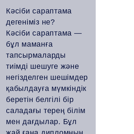
Кәсіби сараптама
дегеніміз не?
Кәсіби сараптама —
бұл маманға
тапсырмаларды
тиімді шешуге және
негізделген шешімдер
қабылдауға мүмкіндік
беретін белгілі бір
саладағы терең білім
мен дағдылар. Бұл
жай ғана дипломның